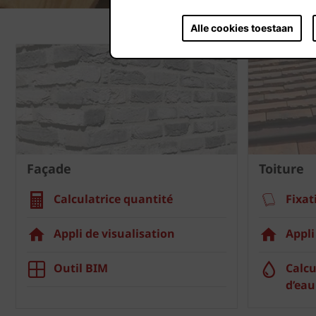
Alle cookies toestaan
Façade
Toiture
Calculatrice quantité
Fixat
Appli de visualisation
Appli
Outil BIM
Calcu
d’eau