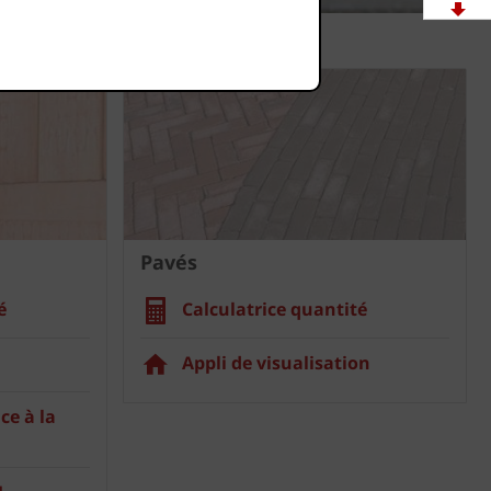
Télé-
chargements
Showrooms
Offres
d'emploi
Pavés
é
Calculatrice quantité
Appli de visualisation
ce à la