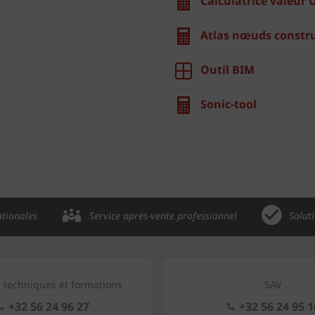
Calculatrice valeur 
Atlas nœuds constru
Outil BIM
Sonic-tool
ationales
Service après-vente professionnel
Solut
s techniques et formations
SAV
+32 56 24 96 27
+32 56 24 95 1