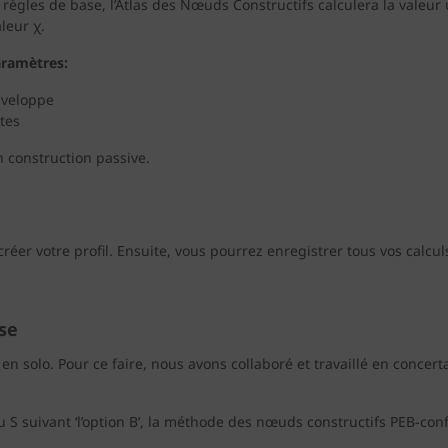
gles de base, l’Atlas des Nœuds Constructifs calculera la valeur ψ
leur χ.
paramètres:
enveloppe
tes
n construction passive.
er votre profil. Ensuite, vous pourrez enregistrer tous vos calcul
se
n solo. Pour ce faire, nous avons collaboré et travaillé en concert
au S suivant ‘l’option B’, la méthode des nœuds constructifs PEB-co