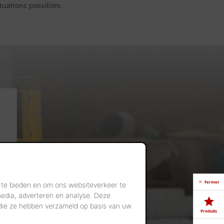
tuations possibles.
Fermer
 te bieden en om ons websiteverkeer te
media, adverteren en analyse. Deze
 die ze hebben verzameld op basis van uw
Produits