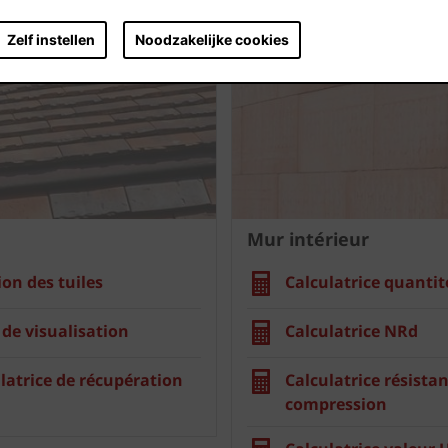
Zelf instellen
Noodzakelijke cookies
Mur intérieur
ion des tuiles
Calculatrice quantit
 de visualisation
Calculatrice NRd
latrice de récupération
Calculatrice résistan
compression