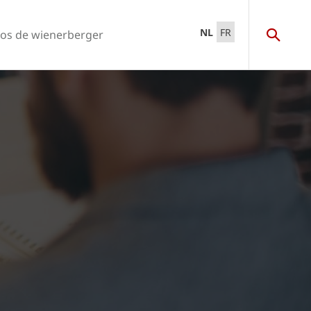
NL
FR
os de wienerberger