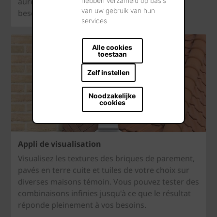
aurez
hebben verzameld op basis
van uw gebruik van hun
besoin.
services.
Alle cookies
toestaan
Zelf instellen
Noodzakelijke
cookies
Appli de visualisation
Visualisez les textures des briques de parement,
pavés en terre cuite et tuiles de votre choix sur
diverses maisons témoin. Vous pouvez tester des
combinaisons infinies jusqu'à ce que le résultat
réponde pleinement à vos besoins.