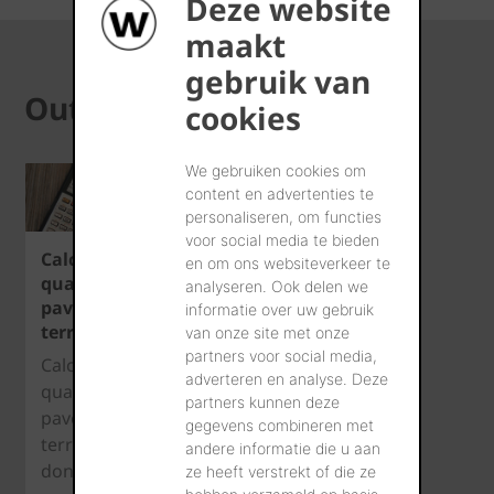
Deze website
maakt
gebruik van
Outils
cookies
We gebruiken cookies om
content en advertenties te
personaliseren, om functies
voor social media te bieden
Calculatrice
en om ons websiteverkeer te
quantité
analyseren. Ook delen we
pavés en
informatie over uw gebruik
terre cuite
van onze site met onze
partners voor social media,
Calculez la
adverteren en analyse. Deze
quantité de
partners kunnen deze
pavés en
gegevens combineren met
terre cuite
andere informatie die u aan
dont vous
ze heeft verstrekt of die ze