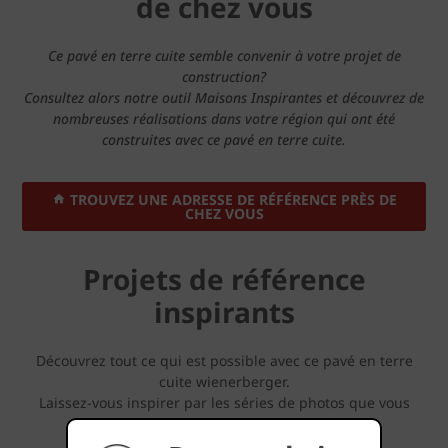
de chez vous
Ce pavé en terre cuite semble convenir à votre projet de
construction?
Consultez alors notre outil Maisons Inspirantes et découvrez de
nombreuses réalisations dans votre région qui ont été
construites avec ce pavé en terre cuite.
TROUVEZ UNE ADRESSE DE RÉFÉRENCE PRÈS DE
CHEZ VOUS
Projets de référence
inspirants
Découvrez tout ce qui est possible avec ce pavé en terre
cuite wienerberger.
Laissez-vous inspirer par les séries de photos que vous
pouvez retrouver ci-dessous.