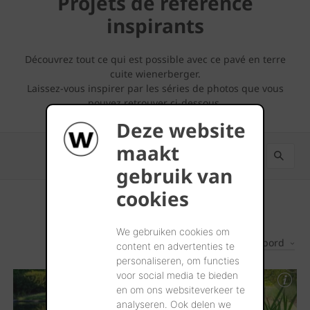
Projets de référence
inspirants
Découvrez tout ce qui est possible avec ce pavé en terre
cuite wienerberger.
Laissez-vous inspirer par les séries de photos que vous
pouvez retrouver ci-dessous.
Deze website
maakt
gebruik van
cookies
We gebruiken cookies om
Les plus récents d'abord
3
Résultats
content en advertenties te
personaliseren, om functies
voor social media te bieden
en om ons websiteverkeer te
analyseren. Ook delen we