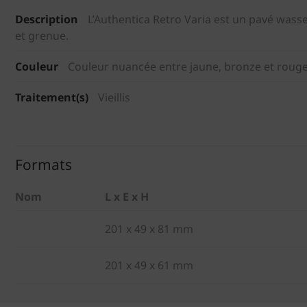
Description
L’Authentica Retro Varia est un pavé wass
et grenue.
Couleur
Couleur nuancée entre jaune, bronze et roug
Traitement(s)
Vieillis
Formats
Nom
L x E x H
201 x 49 x 81 mm
201 x 49 x 61 mm