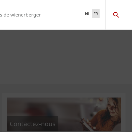
NL
FR
s de wienerberger
Contactez-nous