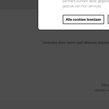
partners kunnen deze gegeven
gebruik van hun services.
Alle cookies toestaan
Adre
Consultez alors notre outil Maisons Inspira
Déco
Laissez-