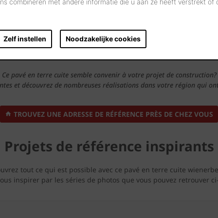
s combineren met andere informatie die u aan ze heeft verstrekt of
Zelf instellen
Noodzakelijke cookies
sses de références près de chez
Ce pavé en terre cuite semble convenir à votre projet de construction?
ntes et découvrez de nombreuses réalisations dans votre région qui ont 
TROUVEZ UNE ADRESSE DE RÉFÉRENCE PRÈS DE CHEZ VOUS
Projets de référence inspirants
uvrez tout ce qui est possible avec ce pavé en terre cuite wienerbe
vous inspirer par les séries de photos que vous pouvez retrouver ci