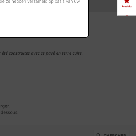
 die ze hebben verzameld op basis van uw
Produits
Télé-
chargements
 vous
Showrooms
été construites avec ce pavé en terre cuite.
Offres
d'emploi
rger.
-dessous.
CHERCHER