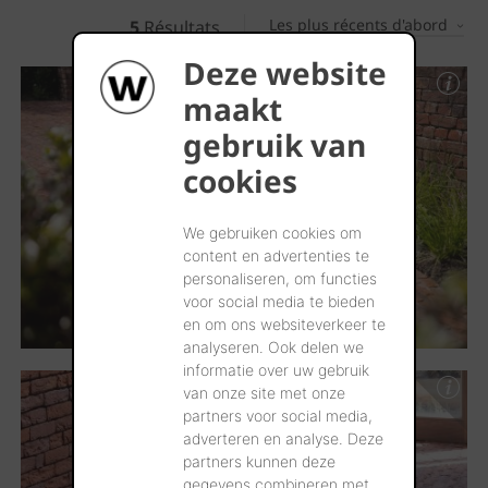
Les plus récents d'abord
5
Résultats
Deze website
maakt
gebruik van
cookies
We gebruiken cookies om
content en advertenties te
personaliseren, om functies
voor social media te bieden
en om ons websiteverkeer te
analyseren. Ook delen we
informatie over uw gebruik
van onze site met onze
partners voor social media,
adverteren en analyse. Deze
partners kunnen deze
gegevens combineren met