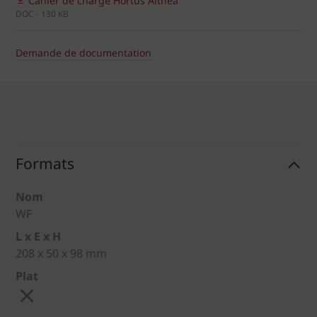
Cahier de charge Hortus Althea
DOC - 130 KB
Demande de documentation
Formats
Nom
WF
L x E x H
208 x 50 x 98 mm
Plat