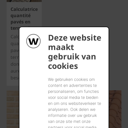
Calculatrice
quantité
pavés en
terre cuite
Deze website
Calculez la
quantité de
maakt
pavés en
gebruik van
terre cuite
cookies
dont vous
aurez
besoin.
We gebruiken cookies om
content en advertenties te
personaliseren, om functies
voor social media te bieden
en om ons websiteverkeer te
analyseren. Ook delen we
informatie over uw gebruik
van onze site met onze
partners voor social media,