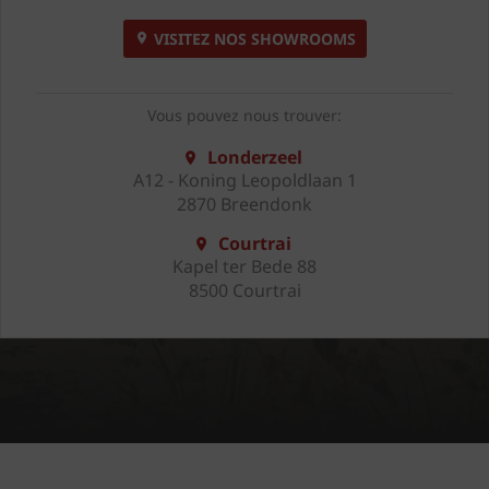
VISITEZ NOS SHOWROOMS
Vous pouvez nous trouver:
Londerzeel
A12 - Koning Leopoldlaan 1
2870 Breendonk
Courtrai
Kapel ter Bede 88
8500 Courtrai