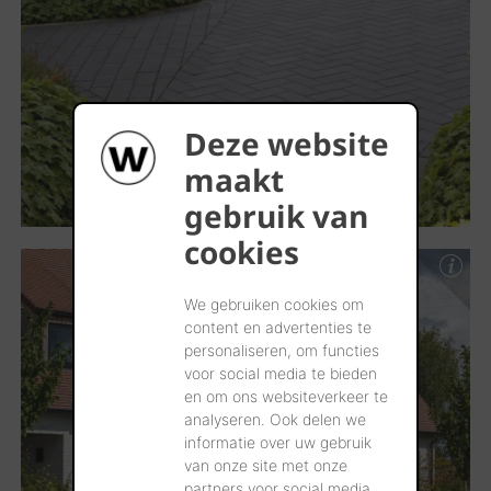
Deze website
maakt
gebruik van
cookies
We gebruiken cookies om
content en advertenties te
personaliseren, om functies
voor social media te bieden
en om ons websiteverkeer te
analyseren. Ook delen we
informatie over uw gebruik
van onze site met onze
partners voor social media,