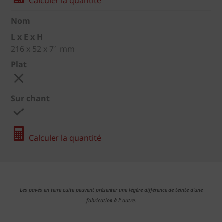
Calculer la quantité
Nom
L x E x H
216 x 52 x 71 mm
Plat
Sur chant
Calculer la quantité
Les pavés en terre cuite peuvent présenter une légère différence de teinte d'une
fabrication à l' autre.