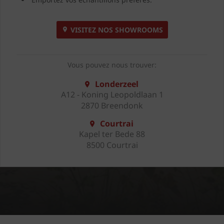
VISITEZ NOS SHOWROOMS
Vous pouvez nous trouver:
Londerzeel
A12 - Koning Leopoldlaan 1
2870 Breendonk
Courtrai
Kapel ter Bede 88
8500 Courtrai