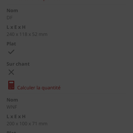
Nom
DF
L x E x H
240 x 118 x 52 mm
Plat
Sur chant
Calculer la quantité
Nom
WNF
L x E x H
200 x 100 x 71 mm
Plat