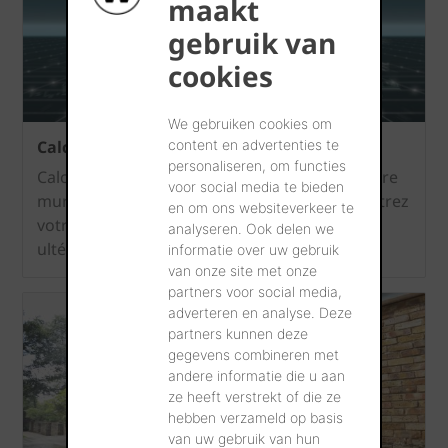
maakt
gebruik van
cookies
We gebruiken cookies om
content en advertenties te
Calculatrice NRd
personaliseren, om functies
Calculez la résistance à la compression de votre
voor social media te bieden
mur maçonné en blocx Porotherm et enregistrez
en om ons websiteverkeer te
votre projet pour le rouvrirez et l'adaptez
analyseren. Ook delen we
ultérieurement.
informatie over uw gebruik
van onze site met onze
partners voor social media,
adverteren en analyse. Deze
partners kunnen deze
gegevens combineren met
andere informatie die u aan
ze heeft verstrekt of die ze
hebben verzameld op basis
van uw gebruik van hun