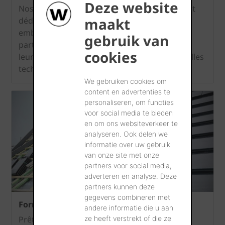
Deze website
Nos formations d'un jour pour couvreurs sont
maakt
dédiées spécifiquement à la pose des tuiles à
emboîtements et des tuiles plates. Les
gebruik van
participants auront l'occasion d'approfondir
cookies
leurs connaissances et d'apprendre de nouvelles
techniques par petits groupes.
We gebruiken cookies om
content en advertenties te
personaliseren, om functies
voor social media te bieden
en om ons websiteverkeer te
analyseren. Ook delen we
informatie over uw gebruik
van onze site met onze
partners voor social media,
adverteren en analyse. Deze
partners kunnen deze
gegevens combineren met
Formation 'Toitures énergétiques Wevolt’
andere informatie die u aan
Prêt pour l'innovation? Vous voulez vous
ze heeft verstrekt of die ze