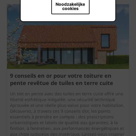
Noodzakelijke
cookies
9 conseils en or pour votre toiture en
pente revêtue de tuiles en terre cuite
Un toit en pente avec des tuiles en terre cuite offre une
liberté esthétique inégalée, une sécurité technique
éprouvée et une réelle plus-value pour votre habitation.
Découvrez, à travers ces 9 conseils d’or, les points
essentiels à prendre en compte : des prescriptions
urbanistiques et labels de qualité aux garanties, à la
finition, à l’entretien, aux performances énergétiques et
aux choix judicieux des matériaux. Laissez-vous inspirer