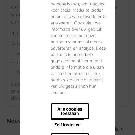
personaliseren, om functies
Les tuiles en terre cuite émaillées peuvent être
voor social media te bieden
tant brillantes que mates et sont produites
en om ons websiteverkeer te
comme suit:
analyseren. Ook delen we
informatie over uw gebruik
Les tuiles sont moulées.
van onze site met onze
partners voor social media,
Une suspension contenant du verre est
adverteren en analyse. Deze
appliquée sur les tuiles sèches non-cuites.
partners kunnen deze
gegevens combineren met
Durant la cuisson, la suspension fond et
andere informatie die u aan
forme une véritable couche de verre.
ze heeft verstrekt of die ze
hebben verzameld op basis
Une fois émaillées, les tuiles offrent une
van uw gebruik van hun
protection exceptionnelle contre la formation
services.
d’algues.
Alle cookies
toestaan
Nouvelles et conseils
Zelf instellen
Plus de nouvelles et conseils