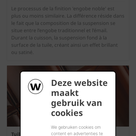
Le processus de la finition 'engobe noble' est
plus ou moins similaire. La différence réside dans
le fait que la composition de la suspension se
situe entre l’engobe traditionnel et l’émail.
Durant la cuisson, la suspension fond à la
surface de la tuile, créant ainsi un effet brillant
ou satiné.
Deze website
maakt
gebruik van
cookies
We gebruiken cookies om
Tuiles en terre cuite émaillées
content en advertenties te