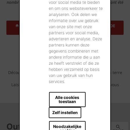
nombreuses maisons de référence dans votre région qui ont été
voor social media te bieden
construites avec cette tuile.
en om ons websiteverkeer te
analyseren. Ook delen we
informatie over uw gebruik
TROUVEZ UNE ADRESSE DE RÉFÉRENCE PRÈS DE
van onze site met onze
CHEZ VOUS
partners voor social media,
adverteren en analyse. Deze
partners kunnen deze
Projets de référence
gegevens combineren met
inspirants
andere informatie die u aan
ze heeft verstrekt of die ze
hebben verzameld op basis
Découvrez tout ce qui est possible avec cette tuile en terre
van uw gebruik van hun
cuite.
services.
Laissez-vous inspirer par les séries de photos que vous
pouvez retrouver ci-dessous.
Alle cookies
toestaan
Zelf instellen
Outils
Noodzakelijke