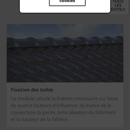
cookies
TOUS
LES
OUTILS
Fixation des tuiles
Ce module calcule la fixation nécessaire sur base
de quatre facteurs d’influence : la masse de la
couverture, la pente, la localisation du bâtiment
et la hauteur de la faîtière.