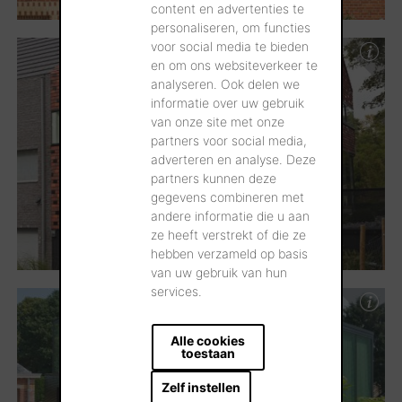
content en advertenties te
personaliseren, om functies
voor social media te bieden
en om ons websiteverkeer te
analyseren. Ook delen we
informatie over uw gebruik
van onze site met onze
partners voor social media,
adverteren en analyse. Deze
partners kunnen deze
gegevens combineren met
andere informatie die u aan
ze heeft verstrekt of die ze
hebben verzameld op basis
van uw gebruik van hun
services.
Alle cookies
toestaan
Zelf instellen