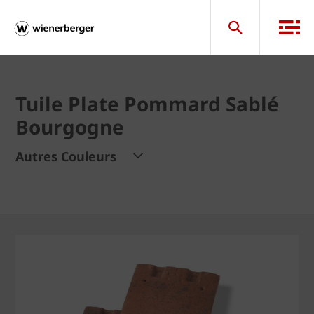
Tuile Plate Pommard Sablé
Bourgogne
Autres Couleurs