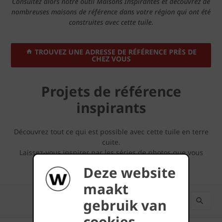
Consultez alors notre outil Maisons Inspirantes et découvrez de
nombreuses maisons de référence dans votre région qui ont été
construites avec cette tuile.
TROUVEZ UNE ADRESSE DE RÉFÉRENCE PRÈS DE
CHEZ VOUS
Projets de référence
inspirants
Découvrez tout ce qui est possible avec cette tuile en terre
cuite.
Laissez-vous inspirer par les séries de photos que vous
pouvez retrouver ci-dessous.
Deze website
maakt
gebruik van
cookies