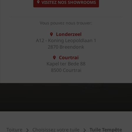
VISITEZ NOS SHOWROOMS
Vous pouvez nous trouver:
Londerzeel
A12 - Koning Leopoldlaan 1
2870 Breendonk
Courtrai
Kapel ter Bede 88
8500 Courtrai
Toiture
Choisissez votre tuile
Tuile Tempête