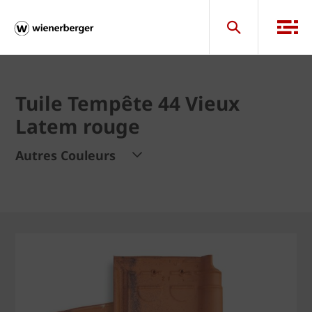
Tuile Tempête 44 Vieux
Latem rouge
Autres Couleurs