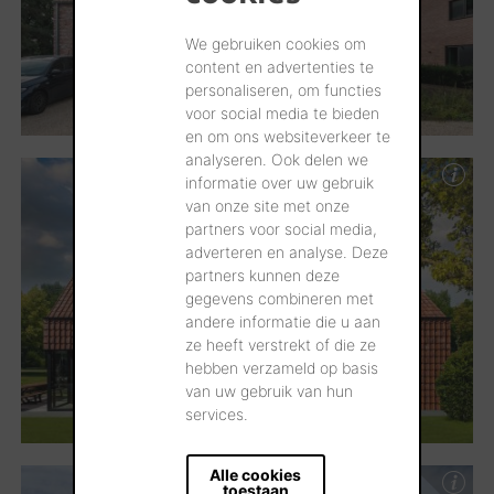
We gebruiken cookies om
content en advertenties te
personaliseren, om functies
voor social media te bieden
en om ons websiteverkeer te
analyseren. Ook delen we
informatie over uw gebruik
van onze site met onze
partners voor social media,
adverteren en analyse. Deze
partners kunnen deze
gegevens combineren met
andere informatie die u aan
ze heeft verstrekt of die ze
hebben verzameld op basis
van uw gebruik van hun
services.
Alle cookies
toestaan