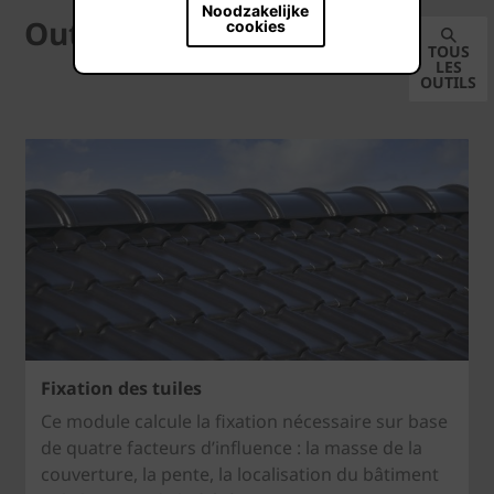
Noodzakelijke
Outils
cookies
TOUS
LES
OUTILS
Fixation des tuiles
Ce module calcule la fixation nécessaire sur base
de quatre facteurs d’influence : la masse de la
couverture, la pente, la localisation du bâtiment