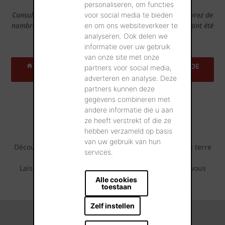
construction?
personaliseren, om functies
Consultez alors notre outil Maisons Inspirantes et découvrez de
voor social media te bieden
nombreuses maisons de référence dans votre région qui ont été
en om ons websiteverkeer te
construites avec cette tuile.
analyseren. Ook delen we
informatie over uw gebruik
van onze site met onze
TROUVEZ UNE ADRESSE DE RÉFÉRENCE PRÈS DE
partners voor social media,
CHEZ VOUS
adverteren en analyse. Deze
partners kunnen deze
gegevens combineren met
Projets de référence
andere informatie die u aan
inspirants
ze heeft verstrekt of die ze
hebben verzameld op basis
van uw gebruik van hun
Découvrez tout ce qui est possible avec cette tuile en terre
services.
cuite.
Laissez-vous inspirer par les séries de photos que vous
pouvez retrouver ci-dessous.
Alle cookies
toestaan
Zelf instellen