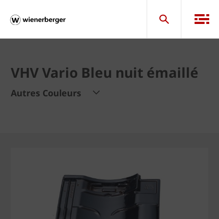
VHV Vario Bleu nuit émaillé
Autres Couleurs