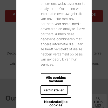
en om ons websiteverkeer te
analyseren. Ook delen we
informatie over uw gebruik
TROUVEZ UNE ADRESSE DE RÉFÉRENCE PRÈS DE
CHEZ VOUS
van onze site met onze
partners voor social media,
adverteren en analyse. Deze
Projets de référence
partners kunnen deze
gegevens combineren met
inspirants
andere informatie die u aan
ze heeft verstrekt of die ze
Découvrez tout ce qui est possible avec cette tuile en terre
hebben verzameld op basis
cuite.
van uw gebruik van hun
Laissez-vous inspirer par les séries de photos que vous
services.
pouvez retrouver ci-dessous.
Alle cookies
toestaan
Zelf instellen
Outils
Noodzakelijke
TOUS
cookies
LES