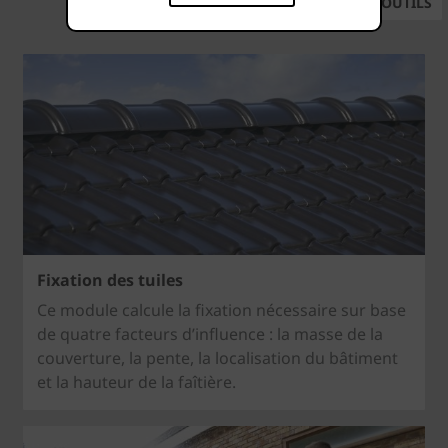
OUTILS
Fixation des tuiles
Ce module calcule la fixation nécessaire sur base
de quatre facteurs d’influence : la masse de la
couverture, la pente, la localisation du bâtiment
et la hauteur de la faîtière.