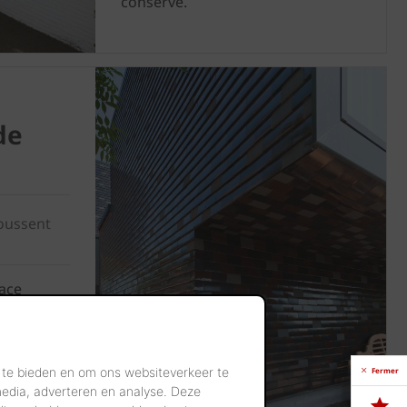
conservé.
de
poussent
face
llantes,
 crochet
 te bieden en om ons websiteverkeer te
Fermer
media, adverteren en analyse. Deze