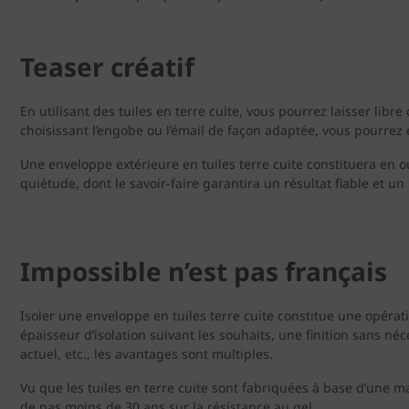
Teaser créatif
En utilisant des tuiles en terre cuite, vous pourrez laisser libre
choisissant l’engobe ou l’émail de façon adaptée, vous pourrez
Une enveloppe extérieure en tuiles terre cuite constituera en o
quiétude, dont le savoir-faire garantira un résultat fiable et u
Impossible n’est pas français
Isoler une enveloppe en tuiles terre cuite constitue une opéra
épaisseur d’isolation suivant les souhaits, une finition sans n
actuel, etc., les avantages sont multiples.
Vu que les tuiles en terre cuite sont fabriquées à base d’une m
de pas moins de 30 ans sur la résistance au gel.