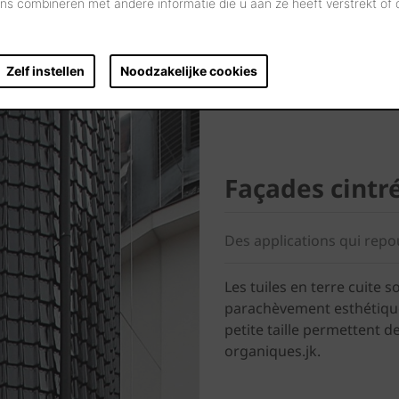
s combineren met andere informatie die u aan ze heeft verstrekt of
Zelf instellen
Noodzakelijke cookies
Façades cintr
Des applications qui repou
Les tuiles en terre cuite
parachèvement esthétique
petite taille permettent d
organiques.jk.