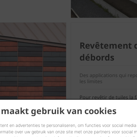
Revêtement 
débords
Des applications qui re
les limites
Pour revêtir de tuiles la 
inférieure des parties sai
 maakt gebruik van cookies
utilisez 2 vis en inox et 1
spécial (par tuile).
ent en advertenties te personaliseren, om functies voor social media
ormatie over uw gebruik van onze site met onze partners voor social 