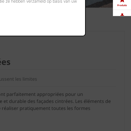
 die ze hebben verzameld op basis van uw
Produits
Télé-
chargements
Showrooms
ées
Offres
d'emploi
ssent les limites
 sont parfaitement appropriées pour un
 et durable des façades cintrées. Les éléments de
e réaliser pratiquement toutes les formes