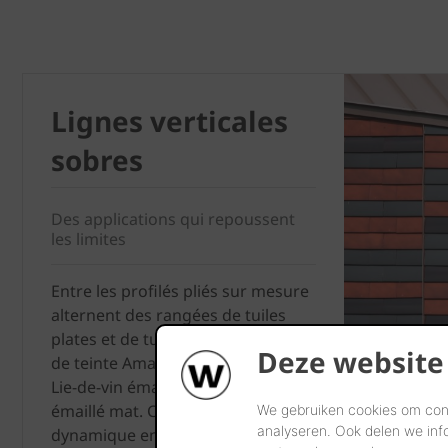
Lignes verticales
sobres
Des applications qui repoussent
les limites
Entre les profilés pliés sur mesure
alternent des rangées de tuiles
plates et de tuiles plates élargies
Deze website
de teinte Amarante, Brun émaillé,
Lie-de-vin émaillé et Gris ardoisé
émaillé mat. Créant ainsi une
We gebruiken cookies om cont
analyseren. Ook delen we inf
dynamique entre le jeu de lignes