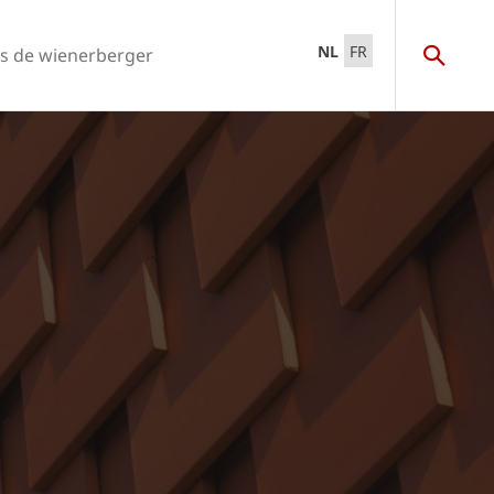
NL
FR
s de wienerberger