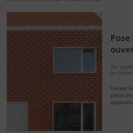
Pose 
ouver
Des appli
les limites
Décaler la
plates pe
appareilla