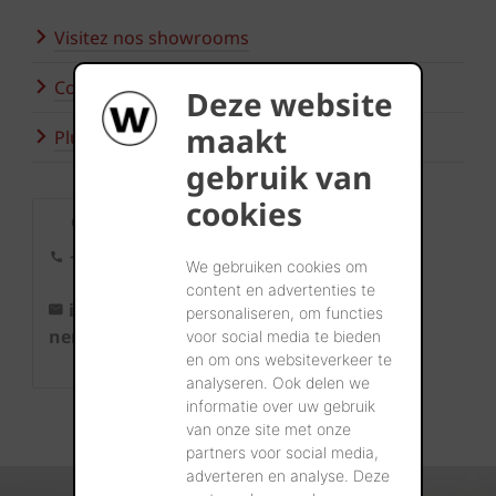
Visitez nos showrooms
Contactez-nous
Deze website
maakt
Plus d'inspiration
gebruik van
cookies
Contact
+32 56 24
We gebruiken cookies om
96 38
content en advertenties te
info@wie
personaliseren, om functies
nerberger.b
voor social media te bieden
en om ons websiteverkeer te
e
analyseren. Ook delen we
informatie over uw gebruik
van onze site met onze
partners voor social media,
adverteren en analyse. Deze