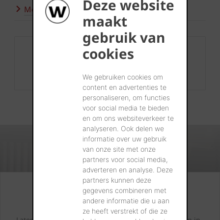
Deze website
Meer inspiratie
maakt
gebruik van
cookies
Contact
+32 56 24 96 38
info@wienerberger.be
We gebruiken cookies om
content en advertenties te
personaliseren, om functies
voor social media te bieden
en om ons websiteverkeer te
analyseren. Ook delen we
informatie over uw gebruik
van onze site met onze
partners voor social media,
adverteren en analyse. Deze
partners kunnen deze
gegevens combineren met
Kijk. Droom. Kies.
andere informatie die u aan
ze heeft verstrekt of die ze
Laten we samen letterlijk uw dromen tastbaar maken in