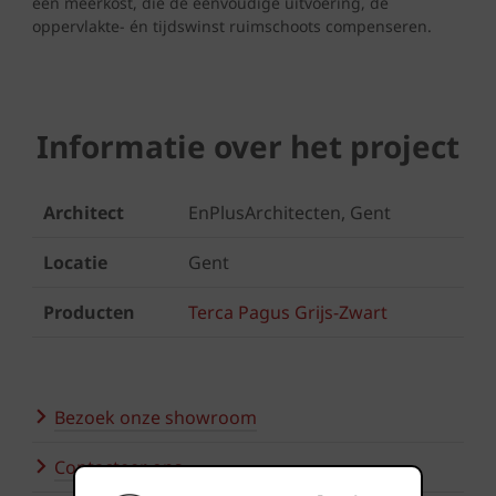
een meerkost, die de eenvoudige uitvoering, de
oppervlakte- én tijdswinst ruimschoots compenseren.
Informatie over het project
Architect
EnPlusArchitecten, Gent
Locatie
Gent
Producten
Terca Pagus Grijs-Zwart
Bezoek onze showroom
Contacteer ons