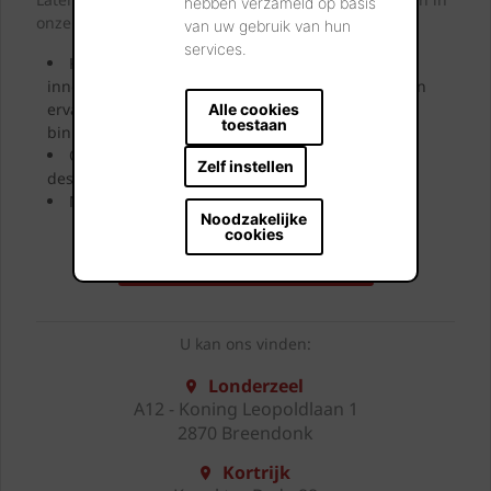
hebben verzameld op basis
onze showrooms.
van uw gebruik van hun
services.
Kom langs en laat u inspireren door onze
innovatieve oplossingen. Bekijk ze, neem ze vast en
ervaar uw toekomstige gevel, dak, bestrating of
Alle cookies
toestaan
binnenmuur.
Onze showroomadviseurs geven u uitgebreid
Zelf instellen
deskundig advies.
Neem uw favoriete stalen mee naar huis.
Noodzakelijke
cookies
BEZOEK ONZE SHOWROOMS
U kan ons vinden:
Londerzeel
A12 - Koning Leopoldlaan 1
2870 Breendonk
Kortrijk