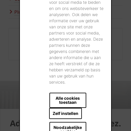
voor social media te bieden
en om ons websiteverkeer te
Plus d'inspiration
analyseren. Ook delen we
informatie over uw gebruik
van onze site met onze
partners voor social media,
Contact
adverteren en analyse. Deze
+32 56 24 96 38
partners kunnen deze
gegevens combineren met
info@wienerberger.be
andere informatie die u aan
ze heeft verstrekt of die ze
hebben verzameld op basis
van uw gebruik van hun
services.
Alle cookies
toestaan
Zelf instellen
Admirez. Rêvez. Choisissez.
Noodzakelijke