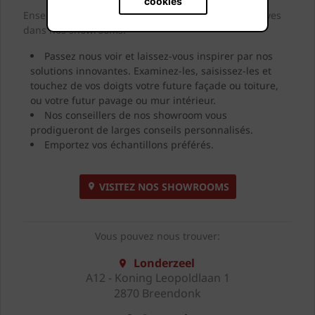
cookies
Ensemble, nous concrétiserons littéralement vos rêves
dans nos showrooms.
Passez nous voir et laissez-vous inspirer par nos
solutions innovantes. Examinez-les, saisissez-les et
touchez de vos doigts votre future façade ou toiture,
ou votre futur pavage ou mur intérieur.
Nos conseillers de nos showroom vous
prodigueront de larges conseils personnalisés.
Emportez vos échantillons préférés.
VISITEZ NOS SHOWROOMS
Vous pouvez nous trouver:
Londerzeel
A12 - Koning Leopoldlaan 1
2870 Breendonk