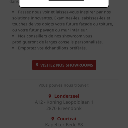
dans nos showrooms.
Passez nous voir et laissez-vous inspirer par nos
solutions innovantes. Examinez-les, saisissez-les et
touchez de vos doigts votre future façade ou toiture,
ou votre futur pavage ou mur intérieur.
Nos conseillers de nos showroom vous
prodigueront de larges conseils personnalisés.
Emportez vos échantillons préférés.
VISITEZ NOS SHOWROOMS
Vous pouvez nous trouver:
Londerzeel
A12 - Koning Leopoldlaan 1
2870 Breendonk
Courtrai
Kapel ter Bede 88