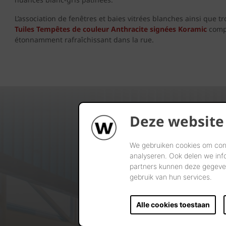
L’association de fenêtres et baies vitrées blanches ainsi que 
Tuiles Tempêtes de couleur Anthracite signées Koramic
compl
étonnamment rafraîchissant dans la rue.
Deze website
We gebruiken cookies om cont
analyseren. Ook delen we inf
partners kunnen deze gegeven
gebruik van hun services.
Alle cookies toestaan