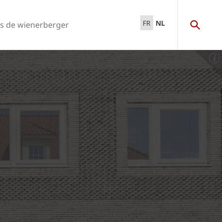
FR
NL
s de wienerberger