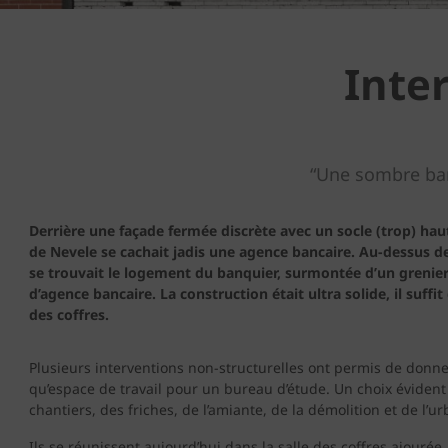
Inte
“Une sombre ban
Derrière une façade fermée discrète avec un socle (trop) haut
de Nevele se cachait jadis une agence bancaire. Au-dessus d
se trouvait le logement du banquier, surmontée d’un grenier 
d’agence bancaire. La construction était ultra solide, il suff
des coffres.
Plusieurs interventions non-structurelles ont permis de donn
qu’espace de travail pour un bureau d’étude. Un choix évident 
chantiers, des friches, de l’amiante, de la démolition et de l’u
Ils se réunissent aujourd’hui dans la salle des coffres ajouré