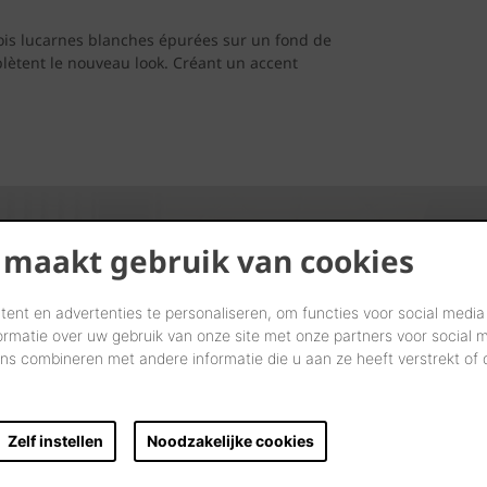
trois lucarnes blanches épurées sur un fond de
ètent le nouveau look. Créant un accent
 maakt gebruik van cookies
ent en advertenties te personaliseren, om functies voor social media
Admirez. Rêvez. Choisissez.
ormatie over uw gebruik van onze site met onze partners voor social 
s combineren met andere informatie die u aan ze heeft verstrekt of
Ensemble, nous concrétiserons littéralement vos rêves dans nos
showrooms.
Zelf instellen
Noodzakelijke cookies
Passez nous voir et laissez-vous inspirer par nos solutions
innovantes. Examinez-les, saisissez-les et touchez de vos doigts