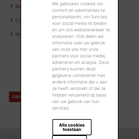
We gebruiken cookies om
Bezoek onze showroom
content en advertenties te
personaliseren, om functies
Contacteer ons
voor social media te bieden
en om ons websiteverkeer te
Meer inspiratie
analyseren. Ook delen we
informatie over uw gebruik
van onze site met onze
partners voor social media,
Contact
adverteren en analyse. Deze
+32 56 24 96 38
partners kunnen deze
gegevens combineren met
info@wienerberger.be
andere informatie die u aan
ze heeft verstrekt of die ze
hebben verzameld op basis
ONTDEK DE IMPERIUM ALBIUS GEVELSTEEN
van uw gebruik van hun
services.
Alle cookies
toestaan