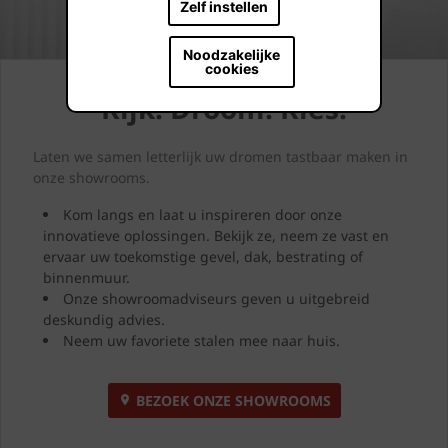
Zelf instellen
Noodzakelijke
cookies
Kijk. Droom. Kies.
Laten we samen letterlijk uw dromen tastbaar maken in
onze showrooms.
Kom langs en laat u inspireren door onze
innovatieve oplossingen. Bekijk ze, neem ze vast en
ervaar uw toekomstige gevel, dak, bestrating of
binnenmuur.
Onze showroomadviseurs geven u uitgebreid
deskundig advies.
Neem uw favoriete stalen mee naar huis.
BEZOEK ONZE SHOWROOMS