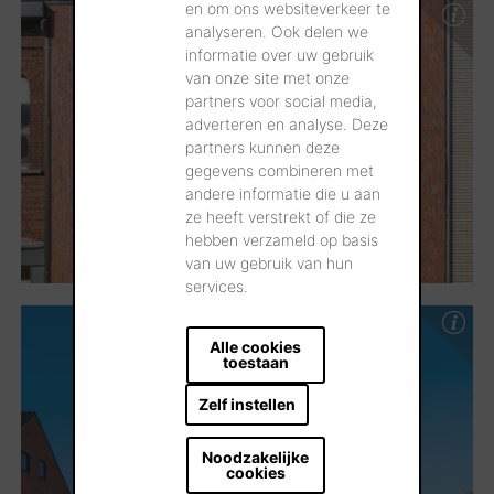
en om ons websiteverkeer te
analyseren. Ook delen we
informatie over uw gebruik
van onze site met onze
partners voor social media,
adverteren en analyse. Deze
partners kunnen deze
gegevens combineren met
andere informatie die u aan
ze heeft verstrekt of die ze
hebben verzameld op basis
van uw gebruik van hun
services.
Alle cookies
toestaan
Zelf instellen
Noodzakelijke
cookies