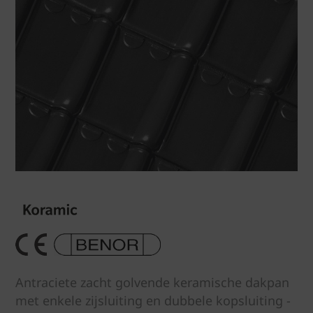
Antraciete zacht golvende keramische dakpan
met enkele zijsluiting en dubbele kopsluiting -