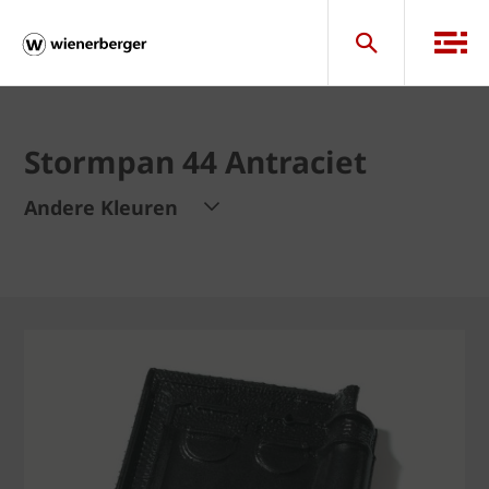
Stormpan 44 Antraciet
Andere Kleuren