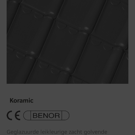
Geglazuurde leikleurige zacht golvende