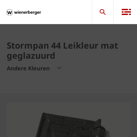
Stormpan 44 Leikleur mat
geglazuurd
Andere Kleuren