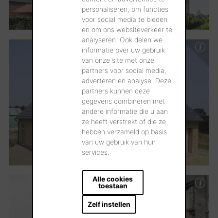
personaliseren, om functies
voor social media te bieden
en om ons websiteverkeer te
analyseren. Ook delen we
informatie over uw gebruik
van onze site met onze
partners voor social media,
adverteren en analyse. Deze
partners kunnen deze
gegevens combineren met
andere informatie die u aan
ze heeft verstrekt of die ze
hebben verzameld op basis
van uw gebruik van hun
services.
Alle cookies
toestaan
Zelf instellen