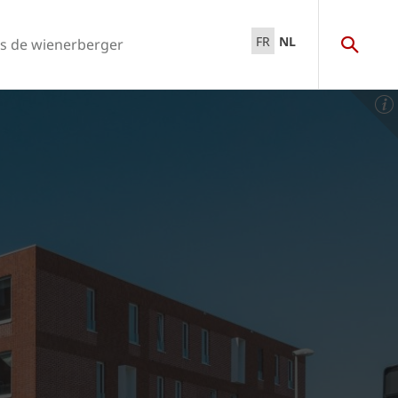
FR
NL
s de wienerberger