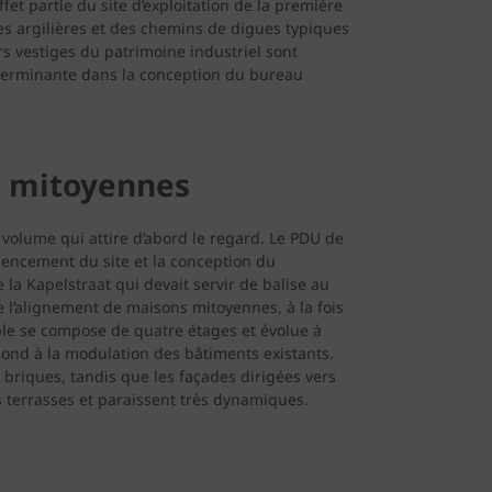
fet partie du site d’exploitation de la première
des argilières et des chemins de digues typiques
rs vestiges du patrimoine industriel sont
déterminante dans la conception du bureau
s mitoyennes
volume qui attire d’abord le regard. Le PDU de
agencement du site et la conception du
la Kapelstraat qui devait servir de balise au
e l’alignement de maisons mitoyennes, à la fois
e se compose de quatre étages et évolue à
pond à la modulation des bâtiments existants.
briques, tandis que les façades dirigées vers
s terrasses et paraissent très dynamiques.