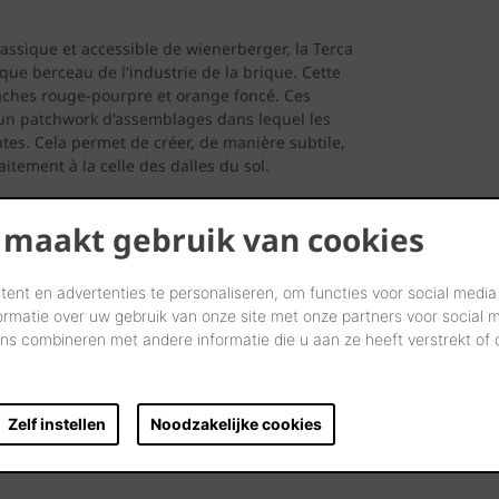
assique et accessible de wienerberger, la Terca
e berceau de l'industrie de la brique. Cette
taches rouge-pourpre et orange foncé. Ces
é un patchwork d'assemblages dans lequel les
tes. Cela permet de créer, de manière subtile,
itement à la celle des dalles du sol.
 maakt gebruik van cookies
ent en advertenties te personaliseren, om functies voor social media
e d’entrée de chaque appartement. Le site
ormatie over uw gebruik van onze site met onze partners voor social 
t. A l’ouest, le passage longe le jardin en
s combineren met andere informatie die u aan ze heeft verstrekt of
 le passage est une large zone verte en pente
. Afin de créer suffisamment d'espaces verts,
n seulement des espaces de stationnement aux
Zelf instellen
Noodzakelijke cookies
ainsi un cadre de vie vert et sans circulation