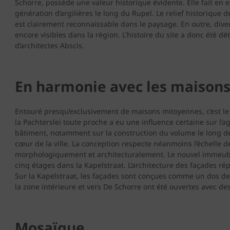
Schorre, possède une valeur historique évidente. Elle fait en ef
génération d’argilières le long du Rupel. Le relief historique 
est clairement reconnaissable dans le paysage. En outre, dive
encore visibles dans la région. L'histoire du site a donc été 
d’architectes Abscis.
En harmonie avec les maison
Entouré presqu’exclusivement de maisons mitoyennes, c’est le 
la Pachterslei toute proche a eu une influence certaine sur l’
bâtiment, notamment sur la construction du volume le long de 
cœur de la ville. La conception respecte néanmoins l’échelle d
morphologiquement et architecturalement. Le nouvel immeubl
cinq étages dans la Kapelstraat. L’architecture des façades ré
Sur la Kapelstraat, les façades sont conçues comme un dos de 
la zone intérieure et vers De Schorre ont été ouvertes avec de
Mosaïque