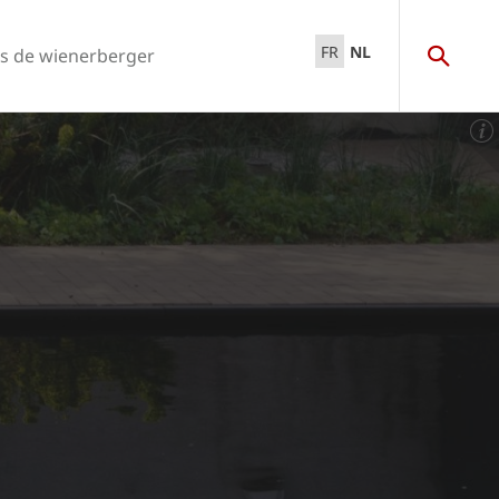
FR
NL
s de wienerberger