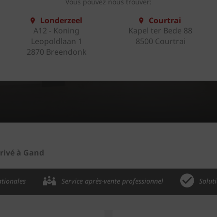
Vous pouvez nous trouver:
Londerzeel
Courtrai
A12 - Koning
Kapel ter Bede 88
Leopoldlaan 1
8500 Courtrai
2870 Breendonk
ivé à Gand
ationales
Service après-vente professionnel
Solut