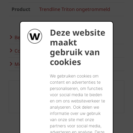
Product
Trendline Triton ongetrommeld
Deze website
Bezoek onze showroom
maakt
gebruik van
Contacteer ons
cookies
Meer inspiratie
We gebruiken cookies om
content en advertenties te
Contact
personaliseren, om functies
voor social media te bieden
+32 56 24 96 38
en om ons websiteverkeer te
info@wienerberger.be
analyseren. Ook delen we
informatie over uw gebruik
van onze site met onze
partners voor social media,
adverteren en analyse. Deze