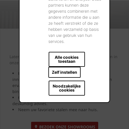
partners kunnen deze
gegevens combineren met
andere informatie die u aan
ze heeft verstrekt of die ze
hebben verzameld op basis
van uw gebruik van hun
Kijk. Droom. Kies.
services.
Laten we samen letterlijk uw dromen tastbaar maken in
Alle cookies
toestaan
onze showrooms.
Zelf instellen
Kom langs en laat u inspireren door onze
innovatieve oplossingen. Bekijk ze, neem ze vast en
ervaar uw toekomstige gevel, dak, bestrating of
Noodzakelijke
cookies
binnenmuur.
Onze showroomadviseurs geven u uitgebreid
deskundig advies.
Neem uw favoriete stalen mee naar huis.
BEZOEK ONZE SHOWROOMS