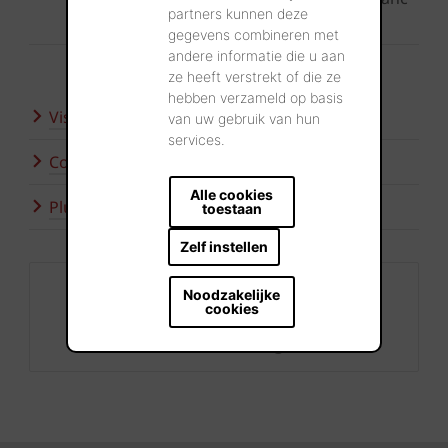
partners kunnen deze
émaillé (produit sur mesure)
gegevens combineren met
andere informatie die u aan
ze heeft verstrekt of die ze
hebben verzameld op basis
Visitez nos showrooms
van uw gebruik van hun
services.
Contactez-nous
Alle cookies
Plus d'inspiration
toestaan
Zelf instellen
Contact
Noodzakelijke
cookies
+32 56 24 96 38
info@wienerberger.be