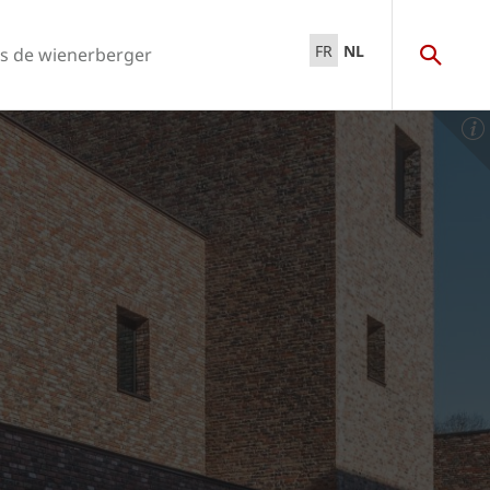
FR
NL
s de wienerberger