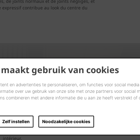
s, de joints normaux et de joints négligés, et
e expressif contribue au look du centre du
 maakt gebruik van cookies
Admirez. Rêvez. Choisissez.
ent en advertenties te personaliseren, om functies voor social media
ormatie over uw gebruik van onze site met onze partners voor social 
s combineren met andere informatie die u aan ze heeft verstrekt of
Ensemble, nous concrétiserons littéralement vos rêves dans nos
showrooms.
Passez nous voir et laissez-vous inspirer par nos solutions
Zelf instellen
Noodzakelijke cookies
innovantes. Examinez-les, saisissez-les et touchez de vos doigts
votre future façade ou toiture, ou votre futur pavage ou mur
intérieur.