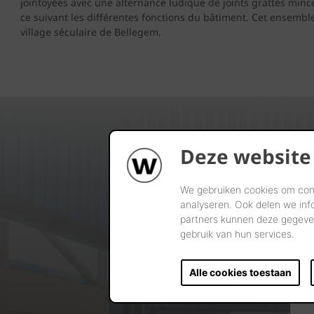
jointoyées avec une alternance ludique de joints grattés mince
ce suivant les différentes fonctions du bâtiment. Cet ensembl
village séculaire de Bellegem.
Deze website
We gebruiken cookies om cont
analyseren. Ook delen we inf
partners kunnen deze gegeven
gebruik van hun services.
Alle cookies toestaan