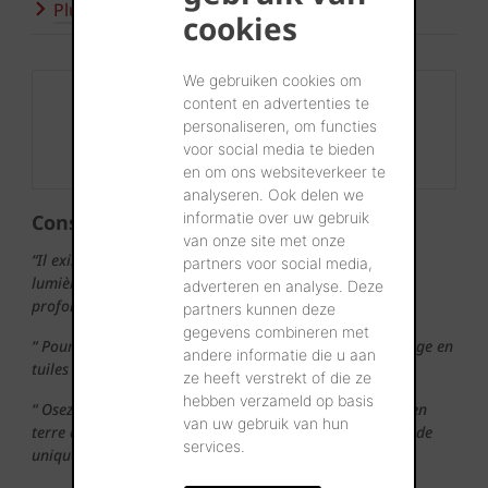
Plus d'inspiration
cookies
We gebruiken cookies om
Contact
content en advertenties te
personaliseren, om functies
+32 56 24 96 38
voor social media te bieden
info@wienerberger.be
en om ons websiteverkeer te
analyseren. Ook delen we
informatie over uw gebruik
Conseils
van onze site met onze
“Il existe des solutions pour faire pénétrer beaucoup de
partners voor social media,
lumière du jour, même dans les maisons mitoyennes
adverteren en analyse. Deze
profondes.”
partners kunnen deze
gegevens combineren met
“ Pour la post-isolation des façades, envisagez un bardage en
andere informatie die u aan
tuiles terre cuite.”
ze heeft verstrekt of die ze
hebben verzameld op basis
“ Osez combiner des briques de parement ou des tuiles en
van uw gebruik van hun
terre cuite de différentes couleurs. Le résultat? Une façade
services.
unique.”