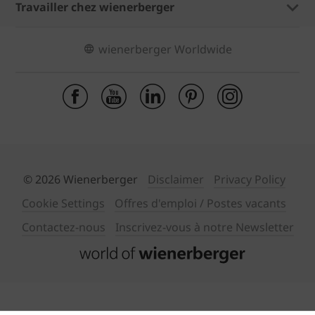
Travailler chez wienerberger
wienerberger Worldwide
© 2026 Wienerberger
Disclaimer
Privacy Policy
Cookie Settings
Offres d'emploi / Postes vacants
Contactez-nous
Inscrivez-vous à notre Newsletter