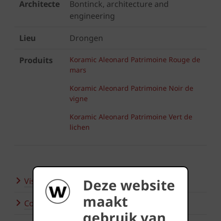
Architecte
Bontinck, architecture and
engineering
Lieu
Drongen
Produits
Koramic Aleonard Patrimoine Rouge de
mars
Koramic Aleonard Patrimoine Noir de
vigne
Koramic Aleonard Patrimoine Vert de
lichen
Deze website
Visitez nos showrooms
maakt
Contactez-nous
gebruik van