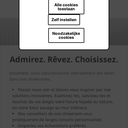
Alle cookies
toestaan
Zelf instellen
Noodzakelijke
cookies
Admirez. Rêvez. Choisissez.
Ensemble, nous concrétiserons littéralement vos rêves
dans nos showrooms.
Passez nous voir et laissez-vous inspirer par nos
solutions innovantes. Examinez-les, saisissez-les et
touchez de vos doigts votre future façade ou toiture,
ou votre futur pavage ou mur intérieur.
Nos conseillers de nos showroom vous
prodigueront de larges conseils personnalisés.
Emportez vos échantillons préférés.