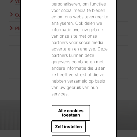
Visitez nos showrooms
personaliseren, om functies
voor social media te bieden
Contactez-nous
en om ons websiteverkeer te
analyseren. Ook delen we
Plus d'inspiration
informatie over uw gebruik
van onze site met onze
partners voor social media,
adverteren en analyse. Deze
Contact
partners kunnen deze
gegevens combineren met
+32 56 24 96 38
andere informatie die u aan
info@wienerberger.be
ze heeft verstrekt of die ze
hebben verzameld op basis
van uw gebruik van hun
services.
Alle cookies
toestaan
Zelf instellen