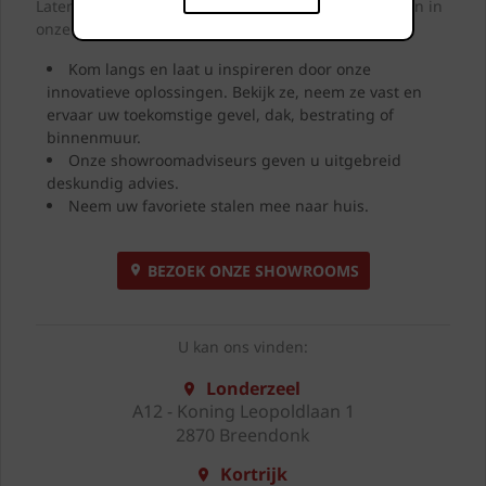
Laten we samen letterlijk uw dromen tastbaar maken in
onze showrooms.
Kom langs en laat u inspireren door onze
innovatieve oplossingen. Bekijk ze, neem ze vast en
ervaar uw toekomstige gevel, dak, bestrating of
binnenmuur.
Onze showroomadviseurs geven u uitgebreid
deskundig advies.
Neem uw favoriete stalen mee naar huis.
BEZOEK ONZE SHOWROOMS
U kan ons vinden:
Londerzeel
A12 - Koning Leopoldlaan 1
2870 Breendonk
Kortrijk