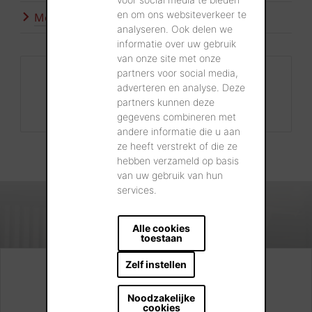
en om ons websiteverkeer te
Meer inspiratie
analyseren. Ook delen we
informatie over uw gebruik
van onze site met onze
partners voor social media,
Contact
adverteren en analyse. Deze
+32 56 24 96 38
partners kunnen deze
info@wienerberger.be
gegevens combineren met
andere informatie die u aan
ze heeft verstrekt of die ze
hebben verzameld op basis
van uw gebruik van hun
services.
Alle cookies
toestaan
Zelf instellen
Kijk. Droom. Kies.
Noodzakelijke
cookies