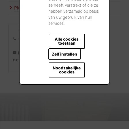
ze heeft verstrekt of die ze
Plus d'inspiration
hebben verzameld op basis
van uw gebruik van hun
services.
Contact
+32 56 24
Alle cookies
toestaan
96 38
info@wie
Zelf instellen
nerberger.b
e
Noodzakelijke
cookies