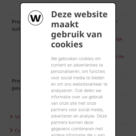
(hors gamme)
Deze website
maakt
Produit
Koramic Aleonard Patrimoine Noir
de vigne
tuiles
gebruik van
Koramic Aleonard Patrimoine Rouge
cookies
de Mars
Koramic Aleonard Patrimoine Vert de
We gebruiken cookies om
lichen
content en advertenties te
personaliseren, om functies
voor social media te bieden
Produit
Authentica retro Castello
en om ons websiteverkeer te
pavés
analyseren. Ook delen we
informatie over uw gebruik
van onze site met onze
partners voor social media,
adverteren en analyse. Deze
Visitez nos showrooms
partners kunnen deze
gegevens combineren met
Contactez-nous
andere informatie die u aan