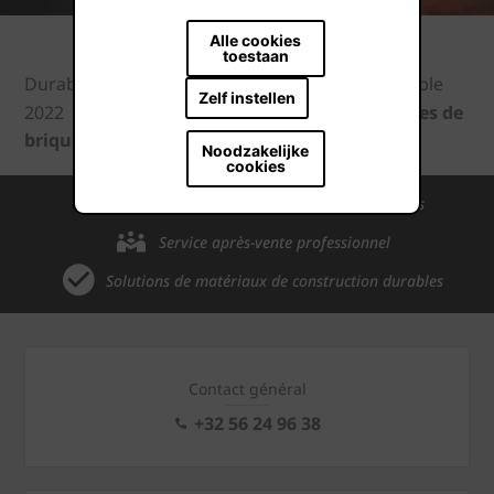
Alle cookies
toestaan
Durabilité
Rapport de développement durable
Zelf instellen
2022
Wienerberger réinvente les plaquettes de
brique
Noodzakelijke
cookies
Connaissance et expérience internationales
Service après-vente professionnel
Solutions de matériaux de construction durables
Contact général
+32 56 24 96 38