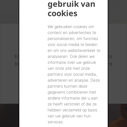
gebruik van
cookies
We gebruiken cookies om
content en advertenties te
Toujours au courant
personaliseren, om functies
voor social media te bieden
en om ons websiteverkeer te
Enregistrez-vous et nous vous avertirons
analyseren. Ook delen we
informatie over uw gebruik
lorsque de nouvelles mises à jour seront
van onze site met onze
prêtes.
partners voor social media,
adverteren en analyse. Deze
partners kunnen deze
JE M'INSCRIS
gegevens combineren met
andere informatie die u aan
ze heeft verstrekt of die ze
hebben verzameld op basis
van uw gebruik van hun
services.