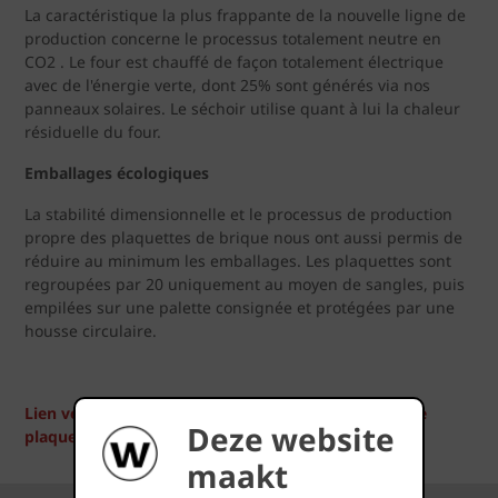
La caractéristique la plus frappante de la nouvelle ligne de
production concerne le processus totalement neutre en
CO2 . Le four est chauffé de façon totalement électrique
avec de l'énergie verte, dont 25% sont générés via nos
panneaux solaires. Le séchoir utilise quant à lui la chaleur
résiduelle du four.
Emballages écologiques
La stabilité dimensionnelle et le processus de production
propre des plaquettes de brique nous ont aussi permis de
réduire au minimum les emballages. Les plaquettes sont
regroupées par 20 uniquement au moyen de sangles, puis
empilées sur une palette consignée et protégées par une
housse circulaire.
Lien vers le rapport YouTube sur la nouvelle ligne de
Deze website
plaquettes
maakt