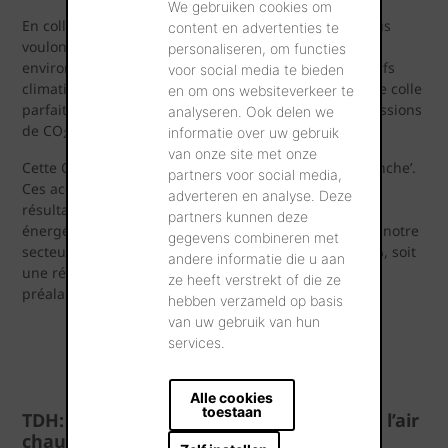
We gebruiken cookies om
En collaborant au sein de la Convention Carbone, nous
content en advertenties te
voulons non seulement améliorer nos performances
personaliseren, om functies
environnementales, mais aussi contribuer aux objectifs
voor social media te bieden
climatiques plus larges de la Wallonie. Ce programme colle
en om ons websiteverkeer te
parfaitement avec notre ambition de réduire nos émissions
analyseren. Ook delen we
de CO
de 25% d'ici 2026 par rapport à 2020.
informatie over uw gebruik
2
van onze site met onze
Cette Convention tire ses racines des ‘Accords de Branche’.
partners voor social media,
Ces accords ont pris fin au 1er janvier 2024 et leurs
adverteren en analyse. Deze
résultats sont très positifs. En termes tant d'efficacité
partners kunnen deze
énergétique que de réduction des émissions de CO
, notre
2
gegevens combineren met
secteur a enregistré une amélioration de plus de 21%, soit
andere informatie die u aan
une réduction plus de 5% supérieure à l'objectif
ze heeft verstrekt of die ze
préalablement fixé.
hebben verzameld op basis
van uw gebruik van hun
services.
Alle cookies
toestaan
TDH: Nouveau ventilateur pour envoyer l’air
chaud récupéré du four vers le séchoir