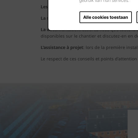
gebruik van hun services.
Les certificats et réglementations
: veillez à 
Alle cookies toestaan
La sécurisation des matériaux
: stockez les pa
La documentation
: assurez-vous que toute la
disponibles sur le chantier et discutez-en en dét
L’assistance à projet
: lors de la première inst
Le respect de ces conseils et points d'attentio