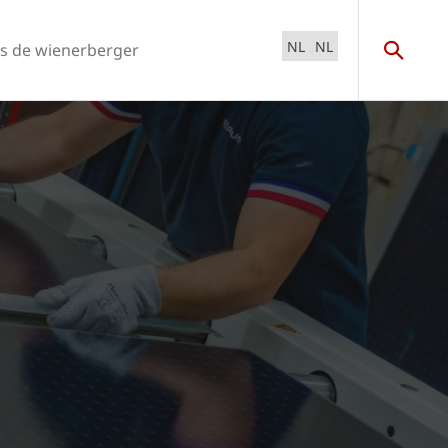
NL
NL
s de wienerberger