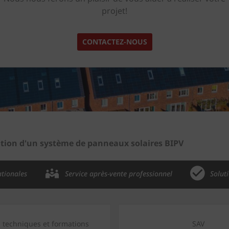
projet!
CONTACTEZ-NOUS
lation d'un système de panneaux solaires BIPV
ationales
Service après-vente professionnel
Solut
s techniques et formations
SAV