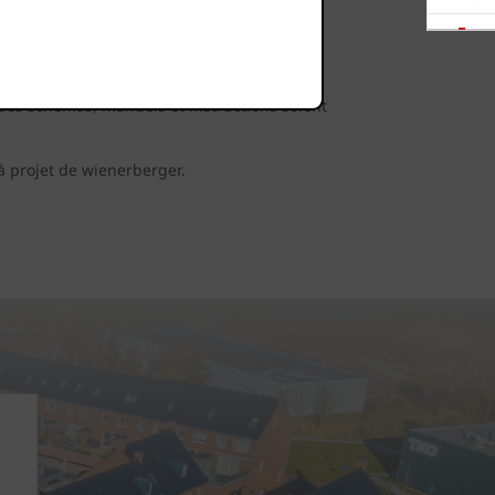
églementations en vigueur.
Télé-
ur éviter d’attirer les voleurs.
chargements
 des schémas, manuels et instructions soient
Showrooms
à projet de wienerberger.
Offres
d'emploi