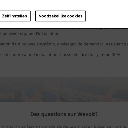
ce que tout le monde soit au courant des certificats requis et des r
Zelf instellen
Noodzakelijke cookies
nneaux photovoltaïques non installés en toute sécurité et sous clé, po
 documentation nécessaire ainsi que les versions les plus récentes
ail avec l'équipe d'installation.
allation d'un nouveau système, envisagez de demander l’assistance 
n contribuera à une installation réussie et sûre du système BIPV.
Des questions sur Wevolt?
Nous nous ferons un plaisir de vous aider à réaliser votre