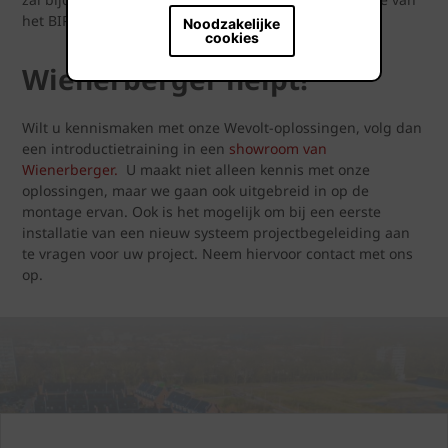
het BIPV-systeem.
Noodzakelijke
cookies
Wienerberger helpt!
Wilt u kennismaken met onze Wevolt-oplossingen, volg dan
een introductietraining in een
showroom van
Wienerberger.
U maakt niet alleen kennis met onze
oplossingen, maar we gaan ook uitgebreid in op de
montage ervan. Ook is het mogelijk om bij een eerste
installatie van een nieuw systeem projectbegeleiding aan
te vragen voor uw project. Neem hiervoor contact met ons
op.