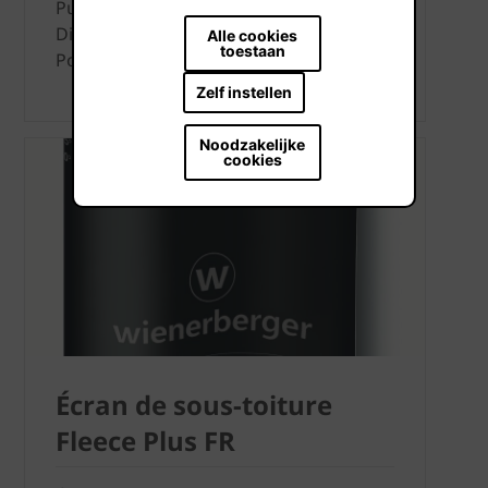
Puissance: 203 Wp/m²
Dimensions: 1033 x 630 mm
Alle cookies
toestaan
Poids: 26 kg/m²
Zelf instellen
Noodzakelijke
cookies
Écran de sous-toiture
Fleece Plus FR