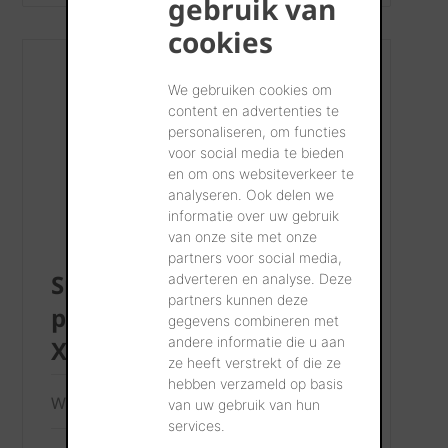
gebruik van
cookies
We gebruiken cookies om
content en advertenties te
personaliseren, om functies
voor social media te bieden
en om ons websiteverkeer te
analyseren. Ook delen we
informatie over uw gebruik
van onze site met onze
partners voor social media,
Spécifications des
adverteren en analyse. Deze
partners kunnen deze
panneaux solaires Wevolt
gegevens combineren met
andere informatie die u aan
X-Roof
ze heeft verstrekt of die ze
hebben verzameld op basis
Wevolt X-Roof XR036H-111BK-B
van uw gebruik van hun
services.