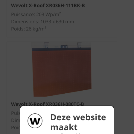
Wevolt X-Roof XR036H-111BK-B
Puissance: 203 Wp/m²
Dimensions: 1033 x 630 mm
Poids: 26 kg/m²
Wevolt X-Roof XR036H-080TC-B
Puissance 146 Wp/m²
Deze website
Dimensions: 1033 x 630 mm
maakt
Poids: 26 kg/m²