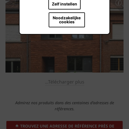
Zelf instellen
Noodzakelijke
cookies
...Télécharger plus
Admirez nos produits dans des centaines d’adresses de
références.
TROUVEZ UNE ADRESSE DE RÉFÉRENCE PRÈS DE