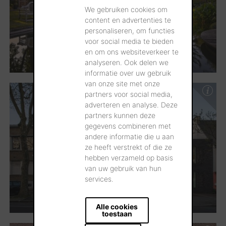
We gebruiken cookies om
content en advertenties te
personaliseren, om functies
voor social media te bieden
en om ons websiteverkeer te
analyseren. Ook delen we
informatie over uw gebruik
van onze site met onze
partners voor social media,
adverteren en analyse. Deze
partners kunnen deze
gegevens combineren met
andere informatie die u aan
ze heeft verstrekt of die ze
hebben verzameld op basis
van uw gebruik van hun
services.
Alle cookies
toestaan