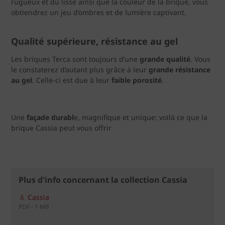
rugueux et du lisse ainsi que la couleur de la brique, vous
obtiendrez un jeu d’ombres et de lumière captivant. ​
Qualité supérieure, résistance au gel
Les briques Terca sont toujours d’une
grande qualité
. Vous
le constaterez d’autant plus grâce à leur
grande résistance
au gel
. Celle-ci est due à leur
faible porosité
.
Une
façade durabl
e, magnifique et unique: voilà ce que la
brique Cassia peut vous offrir
Plus d'info concernant la collection Cassia
Cassia
PDF - 1 MB