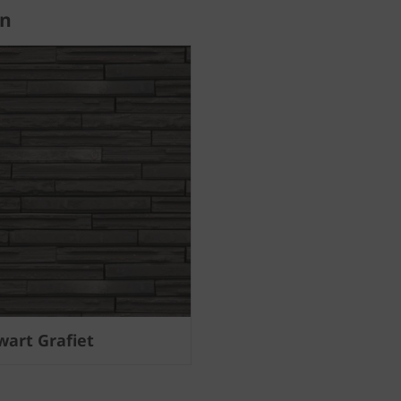
en
wart Grafiet