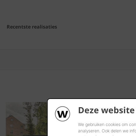
Recentste realisaties
Deze website
We gebruiken cookies om cont
analyseren. Ook delen we inf