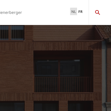
NL
FR
ienerberger