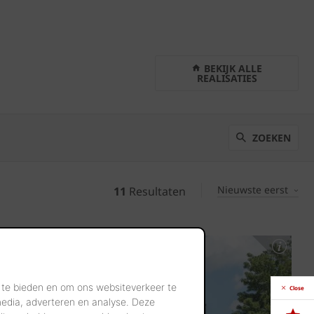
BEKIJK ALLE
REALISATIES
ZOEKEN
Nieuwste eerst
11
Resultaten
 te bieden en om ons websiteverkeer te
Close
media, adverteren en analyse. Deze