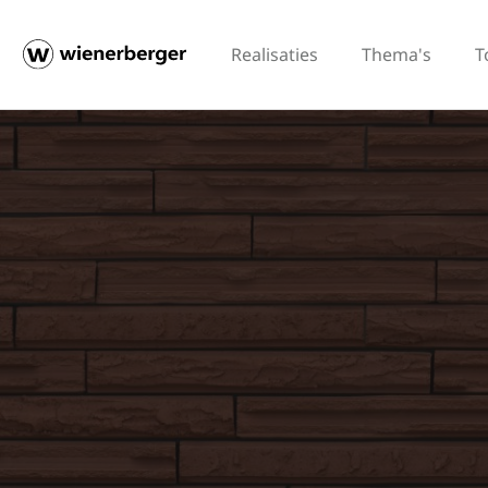
Realisaties
Thema's
T