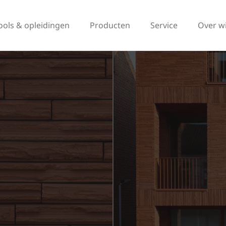
ools & opleidingen
Producten
Service
Over w