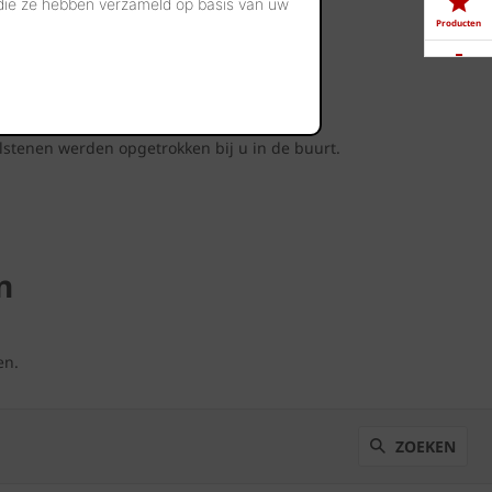
 die ze hebben verzameld op basis van uw
Producten
t
Downloads
lstenen werden opgetrokken bij u in de buurt.
Showrooms
Jobs
n
en.
ZOEKEN