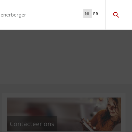
NL
FR
ienerberger
Contacteer ons