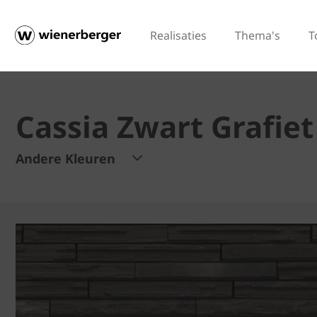
Realisaties
Thema's
T
Cassia Zwart Grafiet
Andere Kleuren