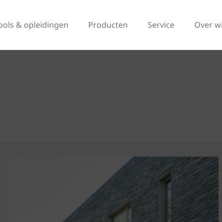
ools & opleidingen
Producten
Service
Over w