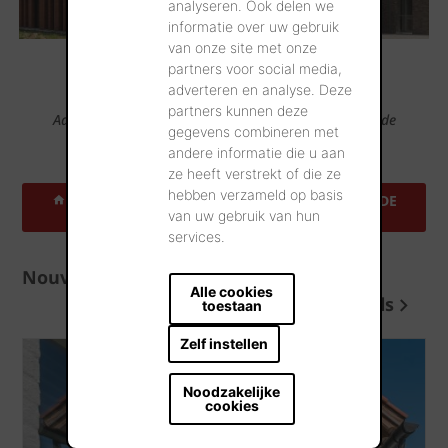
analyseren. Ook delen we
informatie over uw gebruik
van onze site met onze
partners voor social media,
adverteren en analyse. Deze
partners kunnen deze
Admirez nos produits dans des centaines d’adresses de
gegevens combineren met
références.
andere informatie die u aan
ze heeft verstrekt of die ze
hebben verzameld op basis
TROUVEZ UNE ADRESSE DE RÉFÉRENCE PRÈS DE
CHEZ VOUS
van uw gebruik van hun
services.
Nouvelles et conseils
Alle cookies
Plus de nouvelles et conseils
toestaan
Zelf instellen
Noodzakelijke
cookies