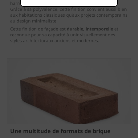
harmonieux entre tradition et esthétique moderne.
Grâce à sa polyvalence, cette finition convient aussi bien
aux habitations classiques qu’aux projets contemporains
au design minimaliste.
Cette finition de façade est
durable, intemporelle
et
reconnue pour sa capacité à unir visuellement des
styles architecturaux anciens et modernes.
Une multitude de formats de brique