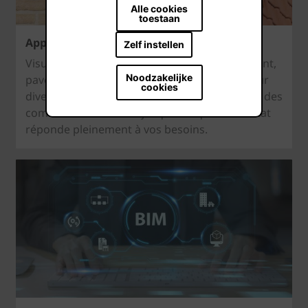
Alle cookies
toestaan
Appli de visualisation
Zelf instellen
Visualisez les textures des briques de parement,
Noodzakelijke
pavés en terre cuite et tuiles de votre choix sur
cookies
diverses maisons témoin. Vous pouvez tester des
combinaisons infinies jusqu'à ce que le résultat
réponde pleinement à vos besoins.