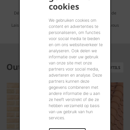
cookies
Découvrez tout ce qui est possible avec ce brique de
parement Terca.
We gebruiken cookies om
Laissez-vous inspirer par les séries de photos que vous
content en advertenties te
pouvez retrouver ci-dessous.
personaliseren, om functies
voor social media te bieden
en om ons websiteverkeer te
analyseren. Ook delen we
informatie over uw gebruik
van onze site met onze
Outils
TOUS LES OUTILS
partners voor social media,
adverteren en analyse. Deze
partners kunnen deze
gegevens combineren met
andere informatie die u aan
ze heeft verstrekt of die ze
hebben verzameld op basis
van uw gebruik van hun
services.