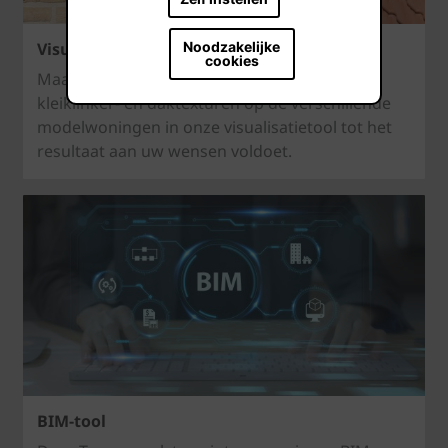
Noodzakelijke
Visualisatietool
cookies
Maak eindeloze combinaties van gevel-,
kleiklinker- en daktexturen op de verschillende
modelwoningen in onze visualisatietool tot het
resultaat aan uw wensen voldoet.
BIM-tool