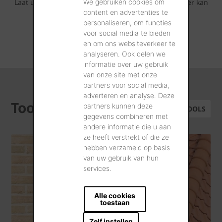
We gebruiken cookies om
Laat u inspireren door de fotoreeksen die u hieronder kan
content en advertenties te
terugvinden.
personaliseren, om functies
voor social media te bieden
ALLE REALISATIES
en om ons websiteverkeer te
analyseren. Ook delen we
informatie over uw gebruik
van onze site met onze
partners voor social media,
adverteren en analyse. Deze
Tools
partners kunnen deze
ALLE TOOLS
gegevens combineren met
andere informatie die u aan
ze heeft verstrekt of die ze
hebben verzameld op basis
van uw gebruik van hun
services.
Alle cookies
toestaan
Zelf instellen