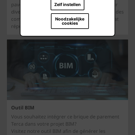
pavés en terre cuite et tuiles de votre choix sur
Zelf instellen
diverses maisons témoin. Vous pouvez tester des
combinaisons infinies jusqu'à ce que le résultat
Noodzakelijke
cookies
réponde pleinement à vos besoins.
Outil BIM
Vous souhaitez intégrer ce brique de parement
Terca dans votre projet BIM?
Visitez notre outil BIM afin de générer les