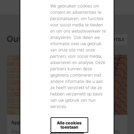
pouvez retrouver ci-dessous.
We gebruiken cookies om
content en advertenties te
personaliseren, om functies
voor social media te bieden
en om ons websiteverkeer te
Outils
analyseren. Ook delen we
TOUS LES OUTILS
informatie over uw gebruik
van onze site met onze
partners voor social media,
adverteren en analyse. Deze
partners kunnen deze
gegevens combineren met
andere informatie die u aan
ze heeft verstrekt of die ze
hebben verzameld op basis
van uw gebruik van hun
services.
Appli de visualisation
Alle cookies
toestaan
Visualisez les textures des briques de parement,