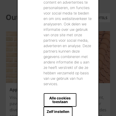
content en advertenties te
personaliseren, om functies
voor social media te bieden
Outils
TOUS LES OUTILS
en om ons websiteverkeer te
analyseren. Ook delen we
informatie over uw gebruik
van onze site met onze
partners voor social media,
adverteren en analyse. Deze
partners kunnen deze
gegevens combineren met
andere informatie die u aan
ze heeft verstrekt of die ze
hebben verzameld op basis
van uw gebruik van hun
services.
Appli de visualisation
Visualisez les textures des briques de parement,
Alle cookies
toestaan
pavés en terre cuite et tuiles de votre choix sur
diverses maisons témoin. Vous pouvez tester des
Zelf instellen