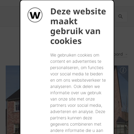
Deze website
maakt
gebruik van
cookies
Les plus récents d'abord
2
Résultats
We gebruiken cookies om
content en advertenties te
personaliseren, om functies
voor social media te bieden
en om ons websiteverkeer te
analyseren. Ook delen we
informatie over uw gebruik
van onze site met onze
partners voor social media,
adverteren en analyse. Deze
partners kunnen deze
gegevens combineren met
andere informatie die u aan