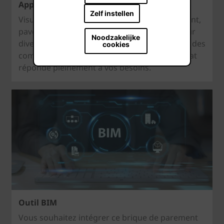
Appli de visualisation
Zelf instellen
Visualisez les textures des briques de parement,
pavés en terre cuite et tuiles de votre choix sur
Noodzakelijke
diverses maisons témoin. Vous pouvez tester des
cookies
combinaisons infinies jusqu'à ce que le résultat
réponde pleinement à vos besoins.
Outil BIM
Vous souhaitez intégrer ce brique de parement