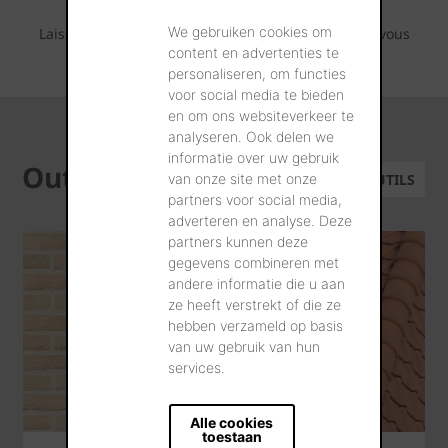
parement Terca.
We gebruiken cookies om
Laissez-vous inspirer par les séries de photos que vous
content en advertenties te
pouvez retrouver ci-dessous.
personaliseren, om functies
voor social media te bieden
en om ons websiteverkeer te
analyseren. Ook delen we
informatie over uw gebruik
Outils
van onze site met onze
TOUS LES OUTILS
partners voor social media,
adverteren en analyse. Deze
partners kunnen deze
gegevens combineren met
andere informatie die u aan
ze heeft verstrekt of die ze
hebben verzameld op basis
van uw gebruik van hun
services.
Alle cookies
toestaan