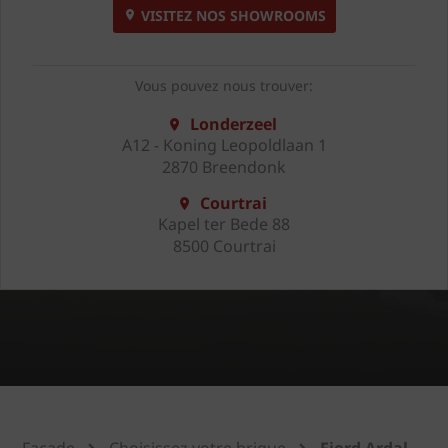
VISITEZ NOS SHOWROOMS
Vous pouvez nous trouver:
Londerzeel
A12 - Koning Leopoldlaan 1
2870 Breendonk
Courtrai
Kapel ter Bede 88
8500 Courtrai